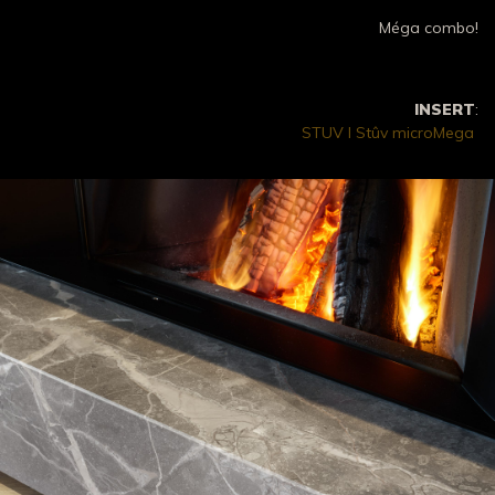
Méga combo!
INSERT
:
STUV I Stûv microMega